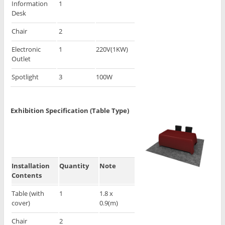
Information
1
Desk
Chair
2
Electronic
1
220V(1KW)
Outlet
Spotlight
3
100W
Exhibition Specification (Table Type)
Installation
Quantity
Note
Contents
Table (with
1
1.8 x
cover)
0.9(m)
Chair
2