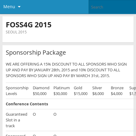
Menu
FOSS4G 2015
SEOUL 2015
Sponsorship Package
WE ARE OFFERING A 15% DISCOUNT TO ALL SPONSORS WHO SIGN
UP AND PAY BY JANUARY 28th, 2015 and 10% DISCOUNT TO ALL
SPONSORS WHO SIGN UP AND PAY BY MARCH 31st, 2015.
Sponsorship
Diamond
Platinum
Gold
Silver
Bronze
Sup
Levels
$50,000
$30,000
$15,000
$8,000
$4,000
$1,
Conference Contents
Guaranteed
O
O
Slot in a
track
Sponsored
O
O