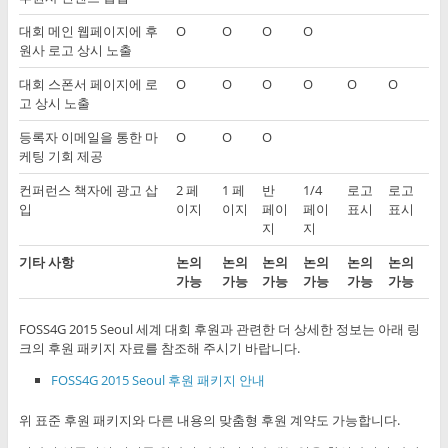
대회 메인 웹페이지에 후
O
O
O
O
원사 로고 상시 노출
대회 스폰서 페이지에 로
O
O
O
O
O
O
고 상시 노출
등록자 이메일을 통한 마
O
O
O
케팅 기회 제공
컨퍼런스 책자에 광고 삽
2 페
1 페
반
1/4
로고
로고
입
이지
이지
페이
페이
표시
표시
지
지
기타 사항
논의
논의
논의
논의
논의
논의
가능
가능
가능
가능
가능
가능
FOSS4G 2015 Seoul 세계 대회 후원과 관련한 더 상세한 정보는 아래 링
크의 후원 패키지 자료를 참조해 주시기 바랍니다.
FOSS4G 2015 Seoul 후원 패키지 안내
위 표준 후원 패키지와 다른 내용의 맞춤형 후원 계약도 가능합니다.