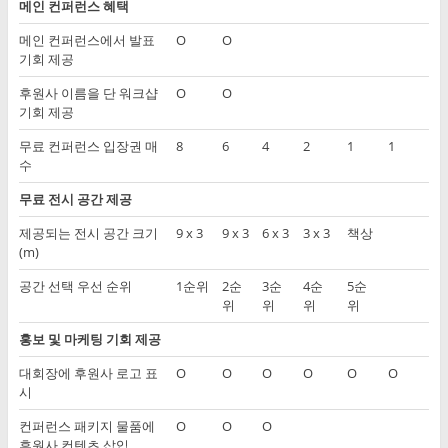
메인 컨퍼런스 혜택
메인 컨퍼런스에서 발표
O
O
기회 제공
후원사 이름을 단 워크샵
O
O
기회 제공
무료 컨퍼런스 입장권 매
8
6
4
2
1
1
수
무료 전시 공간 제공
제공되는 전시 공간 크기
9 x 3
9 x 3
6 x 3
3 x 3
책상
(m)
공간 선택 우선 순위
1순위
2순
3순
4순
5순
위
위
위
위
홍보 및 마케팅 기회 제공
대회장에 후원사 로고 표
O
O
O
O
O
O
시
컨퍼런스 패키지 물품에
O
O
O
후원사 컨텐츠 삽입