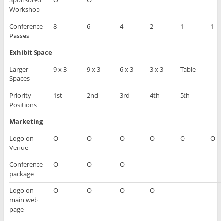
Workshop
Conference
8
6
4
2
1
1
Passes
Exhibit Space
Larger
9 x 3
9 x 3
6 x 3
3 x 3
Table
Spaces
Priority
1st
2nd
3rd
4th
5th
Positions
Marketing
Logo on
O
O
O
O
O
O
Venue
Conference
O
O
O
package
Logo on
O
O
O
O
main web
page