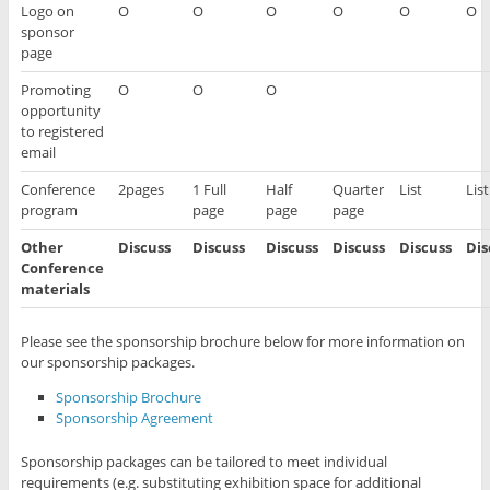
Logo on
O
O
O
O
O
O
sponsor
page
Promoting
O
O
O
opportunity
to registered
email
Conference
2pages
1 Full
Half
Quarter
List
List
program
page
page
page
Other
Discuss
Discuss
Discuss
Discuss
Discuss
Dis
Conference
materials
Please see the sponsorship brochure below for more information on
our sponsorship packages.
Sponsorship Brochure
Sponsorship Agreement
Sponsorship packages can be tailored to meet individual
requirements (e.g. substituting exhibition space for additional